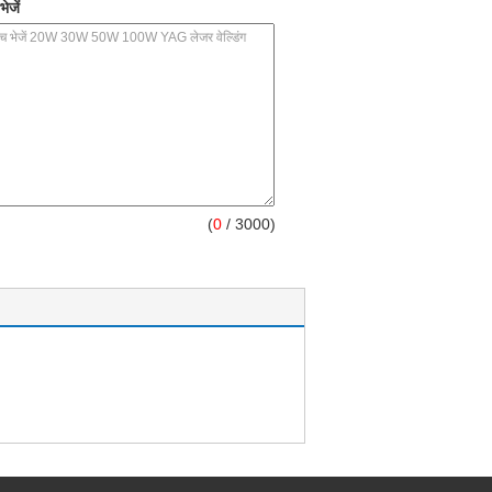
ेजें
(
0
/ 3000)