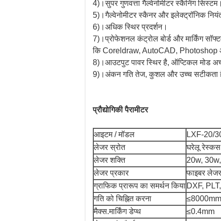
4)।सुपर गुणवत्ता गैल्वेनोमीटर स्कैनिंग सिस्टम
5)।गैल्वेनोमीटर स्कैनर और इलेक्ट्रॉनिक न
6)।अधिक स्थिर प्रदर्शन।
7)।प्रोफेशनल कंट्रोल बोर्ड और मार्किंग सॉफ्टवे
कि Coreldraw, AutoCAD, Photoshop आदि
8)।आउटपुट पावर स्थिर है, ऑप्टिकल मोड अच्छा 
9)।अंकन गति तेज, कुशल और उच्च सटीकता 
प्रौद्योगिकी पैरामीटर
आइटम / मॉडल
LXF-20/3
लेजर स्रोत
घरेलू रेस्क
लेजर शक्ति
20w, 30w,
लेजर प्रकार
फाइबर लेज
ग्राफिक प्रारूप का समर्थन किया
DXF, PLT,
गति को चिह्नित करना
≤8000mm 
मैक्स.मार्किंग डेप्थ
≤0.4mm