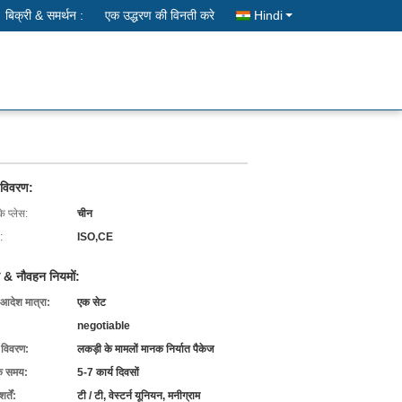
बिक्री & समर्थन :
एक उद्धरण की विनती करे
Hindi
 विवरण:
के प्लेस:
चीन
:
ISO,CE
 & नौवहन नियमों:
 आदेश मात्रा:
एक सेट
negotiable
ग विवरण:
लकड़ी के मामलों मानक निर्यात पैकेज
के समय:
5-7 कार्य दिवसों
्तें:
टी / टी, वेस्टर्न यूनियन, मनीग्राम