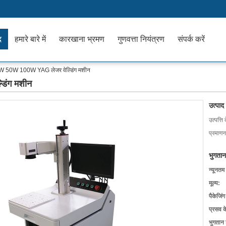
द
हमारे बारे में
कारखाना भ्रमण
गुणवत्ता नियंत्रण
संपर्क करें
 50W 100W YAG लेजर वेल्डिंग मशीन
िंग मशीन
उत्पाद
उत्पत्ति 
प्रमाणन
भुगतान
न्यूनतम
मूल्य:
पैकेजिं
प्रसव 
भुगतान शर