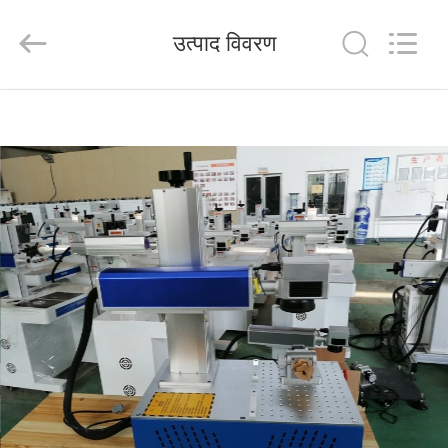
Silk
Road
Enterprise
उत्पाद विवरण
Management
Services
Co.,LTD.
All
Rights
घर
Reserved.
उत्पाद
हमारे
बारे
में
कारखाना
भ्रमण